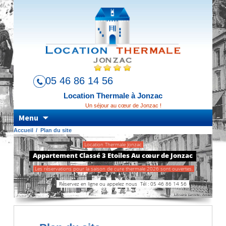
05 46 86 14 56
Location Thermale à Jonzac
Un séjour au cœur de Jonzac !
Aller au contenu principal
Menu
Accueil
Plan du site
Location Thermale Jonzac
Appartement Classé 3 Etoiles Au cœur de Jonzac
Les réservations pour la saison de cure thermale 2026 sont ouvertes.
Réservez en ligne ou appelez nous
Tél : 05 46 86 14 56